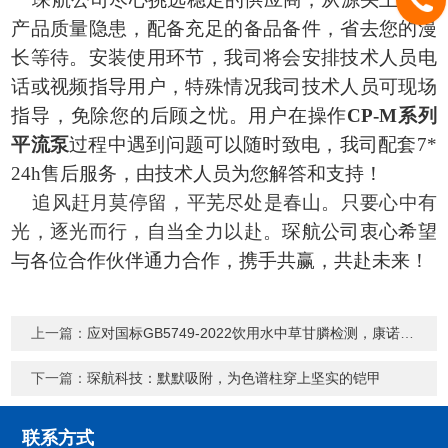
产品质量隐患，配备充足的备品备件，省去您的漫
长等待。安装
使用
环节，我司将会安排技术人员
电
话或视频指导用户，特殊情况我司
技术人员
可现场
指导，免除您的后顾之忧。
用户在操作
CP-M系列
平流泵
过程中遇到问题可以随时致电，我司配套7*
24h售后服务，由技术人员为您解答和支持！
追风赶月莫停留
，
平芜尽处是春山。只要
心中有
光，逐光而行，自当全力以赴。
琛航公司衷心希望
与各位合作伙伴通力合作，携手共赢，共赴未来
！
上一篇：
应对国标GB5749-2022饮用水中草甘膦检测，康诺6000PCR柱后衍生全力以赴
下一篇：
琛航科技：默默吸附，为色谱柱穿上坚实的铠甲
联系方式