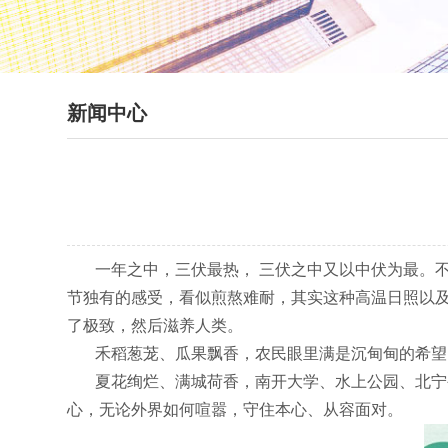
新闻中心
一年之中，三伏最热， 三伏之中又以中伏为最。不
节独有的感受，看似煎熬难耐，其实这种高温日照以
了极致，然后滋养人类。
禾稻葱茏、瓜果飘香，农民眼里满是沉甸甸的希望
夏花绚烂、满城荷香，南开大学、水上公园、北宁公
心，无论外界如何喧嚣，守住本心、从容面对。