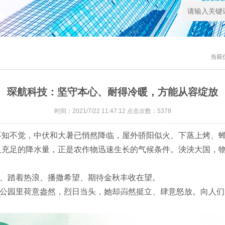
当前
琛航科技：坚守本心、耐得冷暖，方能从容绽放
时间：2021/7/22 11:47:12 点击次数：5378
知不觉，中伏和大暑已悄然降临，屋外骄阳似火、下蒸上烤、蝉
及充足的降水量，正是农作物迅速生长的气候条件。泱泱大国，
、踏着热浪、播撒希望、期待金秋丰收在望。
园里荷意盎然，烈日当头，她却岿然挺立、肆意怒放。向人们