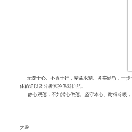
无愧于心、不畏于行，精益求精、务实勤恳，一步一
体输送以及分析实验保驾护航。
静心观莲，不如潜心做莲。坚守本心、耐得冷暖，方
琛航
2
大暑