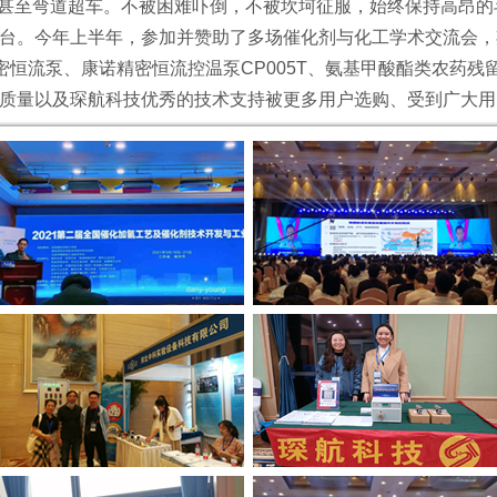
转甚至弯道超车。不被困难吓倒，不被坎坷征服，始终保持高昂
。今年上半年，参加并赞助了多场催化剂与化工学术交流会，
恒流泵、康诺精密恒流控温泵CP005T、氨基甲酸酯类农药残留测定用衍
过硬的质量以及琛航科技优秀的技术支持被更多用户选购、受到广大