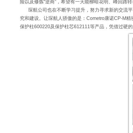
险以及修炼“逆商”，希望有一天能柳暗花明、峰回路
琛航公司也在不断学习提升，努力寻求新的交流平台
究和建设。让琛航人骄傲的是：Cometro康诺CP-M精密
保护柱600220及保护柱芯612111等产品，凭借